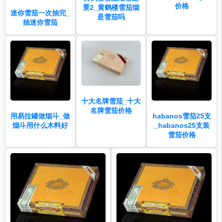
价格
景2_黄鹤楼雪茄烟
迷你雪茄一次抽完_
是雪茄吗
抽迷你雪茄
十大名牌雪茄_十大
名牌雪茄价格
用易拉罐做烟斗_做
habanos雪茄25支
烟斗用什么木料好
_habanos25支装
雪茄价格