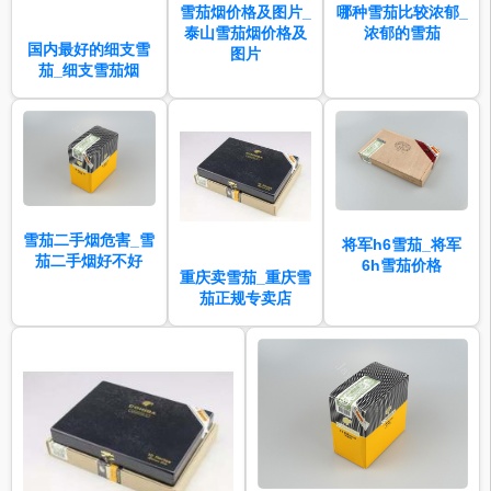
雪茄烟价格及图片_
哪种雪茄比较浓郁_
泰山雪茄烟价格及
浓郁的雪茄
国内最好的细支雪
图片
茄_细支雪茄烟
雪茄二手烟危害_雪
将军h6雪茄_将军
茄二手烟好不好
6h雪茄价格
重庆卖雪茄_重庆雪
茄正规专卖店