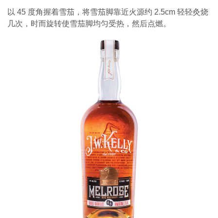
以 45 度角握着雪茄，将雪茄脚靠近火源约 2.5cm 轻轻灸烧
几次，时而旋转使雪茄脚均匀受热，然后点燃。