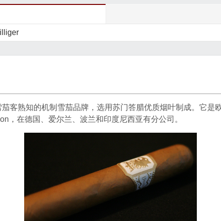
iger
雪茄客熟知的机制雪茄品牌，选用苏门答腊优质烟叶制成。它是
ffikon，在德国、爱尔兰、波兰和印度尼西亚有分公司。