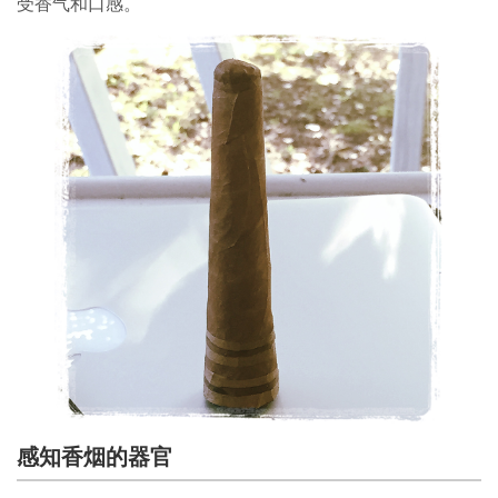
受香气和口感。
感知香烟的器官